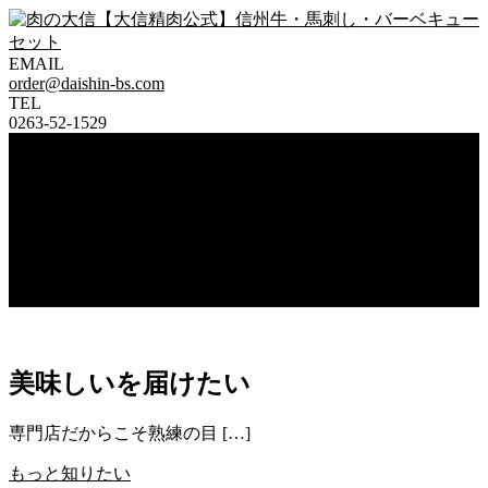
EMAIL
塩尻市広丘のお肉屋さん-専門店の味を是非！贈答用りんご和
order@daishin-bs.com
肉の大信【大信精肉公式】信
TEL
牛・信州牛も
0263-52-1529
州牛・馬刺し・バーベキュー
Menu
大信精肉のご紹介
セット
お知らせ
メニュー
大信の「馬刺し」
信州牛取扱店 -りんご和牛・信州牛-
お問い合わせ
美味しいを届けたい
専門店だからこそ熟練の目 […]
もっと知りたい